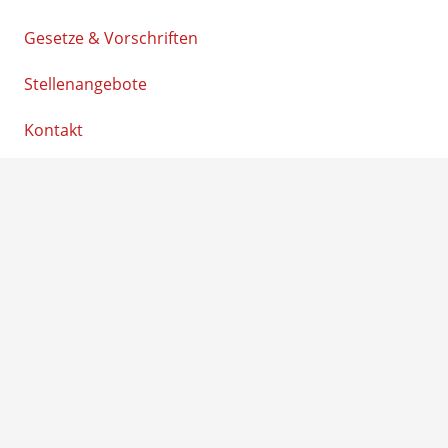
Gesetze & Vorschriften
Stellenangebote
Kontakt
Neumünsterstraße 117a, 24598 Boostedt
04393-9793930
tank-service-24@gmx.de