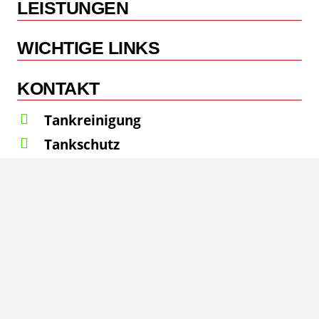
LEISTUNGEN
WICHTIGE LINKS
KONTAKT
Tankreinigung
Tankschutz
Tankeinbau
Tankbeschichtung
Tankwartung
Tankstilllegung
Tankdemontage
Industriebodenbeschichtung
WHG Beschichtung